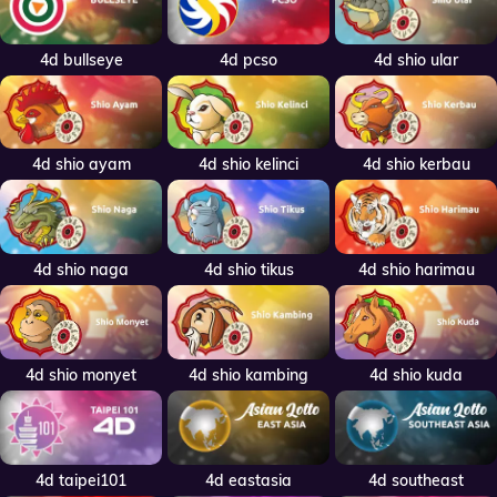
4d bullseye
4d pcso
4d shio ular
4d shio ayam
4d shio kelinci
4d shio kerbau
4d shio naga
4d shio tikus
4d shio harimau
4d shio kambing
4d shio monyet
4d shio kuda
4d taipei101
4d eastasia
4d southeast