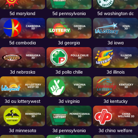
5d maryland
5d pennsylvania
5d washington dc
5d cambodia
3d georgia
3d iowa
3d nebraska
3d polla chilie
3d illinois
3d au lotterywest
3d virginia
3d kentucky
3d minnesota
3d pennsylvania
3d china welfare