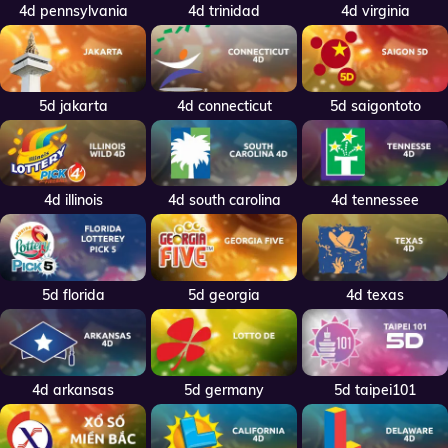
4d pennsylvania
4d trinidad
4d virginia
5d jakarta
4d connecticut
5d saigontoto
4d illinois
4d south carolina
4d tennessee
5d florida
5d georgia
4d texas
4d arkansas
5d germany
5d taipei101