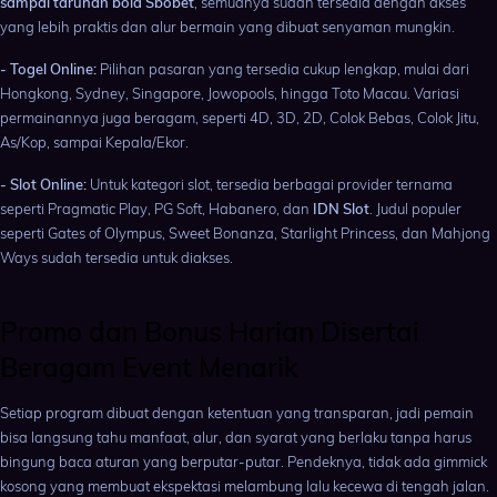
sampai taruhan bola Sbobet
, semuanya sudah tersedia dengan akses
yang lebih praktis dan alur bermain yang dibuat senyaman mungkin.
- Togel Online:
Pilihan pasaran yang tersedia cukup lengkap, mulai dari
Hongkong, Sydney, Singapore, Jowopools, hingga Toto Macau. Variasi
permainannya juga beragam, seperti 4D, 3D, 2D, Colok Bebas, Colok Jitu,
As/Kop, sampai Kepala/Ekor.
- Slot Online:
Untuk kategori slot, tersedia berbagai provider ternama
seperti Pragmatic Play, PG Soft, Habanero, dan
IDN Slot
. Judul populer
seperti Gates of Olympus, Sweet Bonanza, Starlight Princess, dan Mahjong
Ways sudah tersedia untuk diakses.
Promo dan Bonus Harian Disertai
Beragam Event Menarik
Setiap program dibuat dengan ketentuan yang transparan, jadi pemain
bisa langsung tahu manfaat, alur, dan syarat yang berlaku tanpa harus
bingung baca aturan yang berputar-putar. Pendeknya, tidak ada gimmick
kosong yang membuat ekspektasi melambung lalu kecewa di tengah jalan.