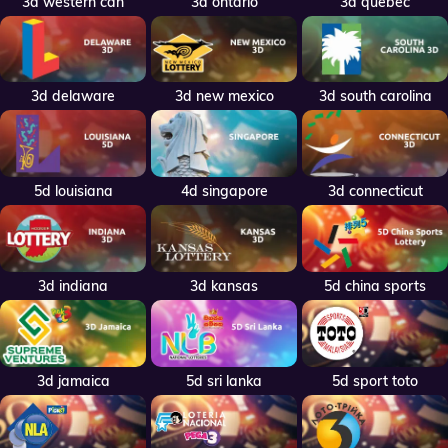
3d western can
3d ontario
3d quebec
3d delaware
3d new mexico
3d south carolina
5d louisiana
4d singapore
3d connecticut
3d indiana
3d kansas
5d china sports
3d jamaica
5d sri lanka
5d sport toto