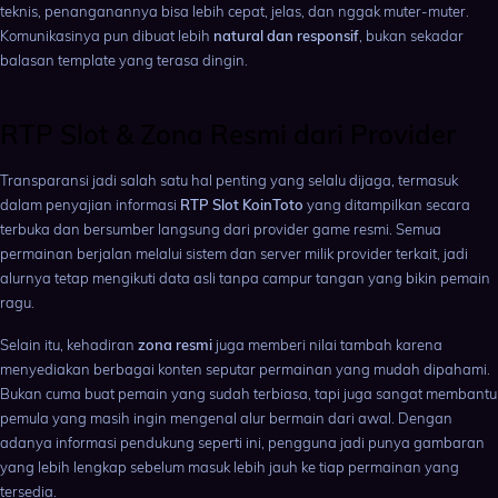
teknis, penanganannya bisa lebih cepat, jelas, dan nggak muter-muter.
Komunikasinya pun dibuat lebih
natural dan responsif
, bukan sekadar
balasan template yang terasa dingin.
RTP Slot & Zona Resmi dari Provider
Transparansi jadi salah satu hal penting yang selalu dijaga, termasuk
dalam penyajian informasi
RTP Slot KoinToto
yang ditampilkan secara
terbuka dan bersumber langsung dari provider game resmi. Semua
permainan berjalan melalui sistem dan server milik provider terkait, jadi
alurnya tetap mengikuti data asli tanpa campur tangan yang bikin pemain
ragu.
Selain itu, kehadiran
zona resmi
juga memberi nilai tambah karena
menyediakan berbagai konten seputar permainan yang mudah dipahami.
Bukan cuma buat pemain yang sudah terbiasa, tapi juga sangat membantu
pemula yang masih ingin mengenal alur bermain dari awal. Dengan
adanya informasi pendukung seperti ini, pengguna jadi punya gambaran
yang lebih lengkap sebelum masuk lebih jauh ke tiap permainan yang
tersedia.